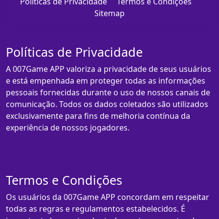
Políticas de Privacidade
Termos e Condições
Sitemap
Políticas de Privacidade
A 007Game APP valoriza a privacidade de seus usuários
e está empenhada em proteger todas as informações
pessoais fornecidas durante o uso de nossos canais de
comunicação. Todos os dados coletados são utilizados
exclusivamente para fins de melhoria contínua da
experiência de nossos jogadores.
Termos e Condições
Os usuários da 007Game APP concordam em respeitar
todas as regras e regulamentos estabelecidos. É