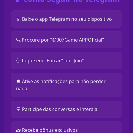
📱 Baixe o app Telegram no seu dispositivo
🔍 Procure por "@007Game APPOficial"
👆 Toque em "Entrar" ou "Join"
🔔 Ative as notificações para não perder
nada
💬 Participe das conversas e interaja
🎁 Receba bônus exclusivos