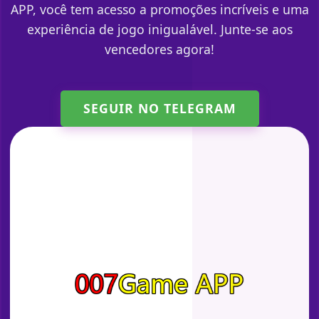
APP, você tem acesso a promoções incríveis e uma
experiência de jogo inigualável. Junte-se aos
vencedores agora!
SEGUIR NO TELEGRAM