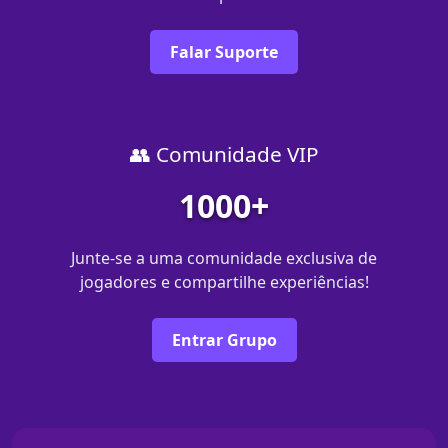
Falar Suporte
👥 Comunidade VIP
1000+
Junte-se a uma comunidade exclusiva de
jogadores e compartilhe experiências!
Entrar Grupo