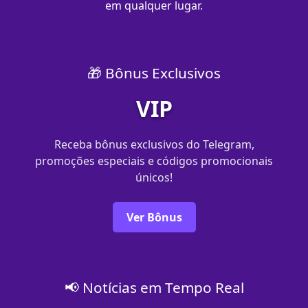
em qualquer lugar.
🎁 Bônus Exclusivos
VIP
Receba bônus exclusivos do Telegram,
promoções especiais e códigos promocionais
únicos!
Ver Bônus
📢 Notícias em Tempo Real