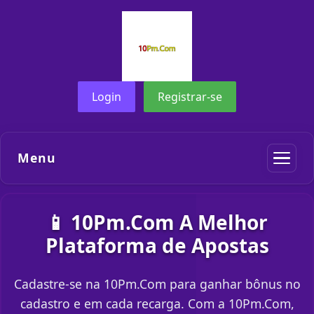
Login
Registrar-se
Menu
📱 10Pm.Com A Melhor
Plataforma de Apostas
Cadastre-se na 10Pm.Com para ganhar bônus no
cadastro e em cada recarga. Com a 10Pm.Com,