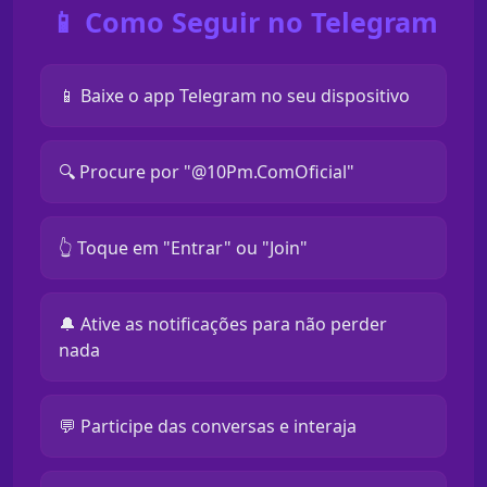
📱 Como Seguir no Telegram
📱 Baixe o app Telegram no seu dispositivo
🔍 Procure por "@10Pm.ComOficial"
👆 Toque em "Entrar" ou "Join"
🔔 Ative as notificações para não perder
nada
💬 Participe das conversas e interaja