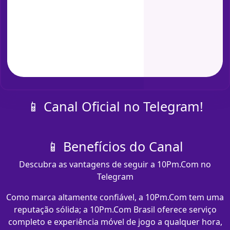
📱 Canal Oficial no Telegram!
📱 Benefícios do Canal
Descubra as vantagens de seguir a 10Pm.Com no
Telegram
Como marca altamente confiável, a 10Pm.Com tem uma
reputação sólida; a 10Pm.Com Brasil oferece serviço
completo e experiência móvel de jogo a qualquer hora,