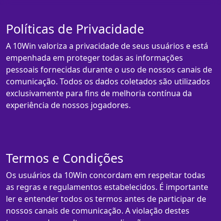
Políticas de Privacidade
A 10Win valoriza a privacidade de seus usuários e está
empenhada em proteger todas as informações
pessoais fornecidas durante o uso de nossos canais de
comunicação. Todos os dados coletados são utilizados
exclusivamente para fins de melhoria contínua da
experiência de nossos jogadores.
Termos e Condições
Os usuários da 10Win concordam em respeitar todas
as regras e regulamentos estabelecidos. É importante
ler e entender todos os termos antes de participar de
nossos canais de comunicação. A violação destes