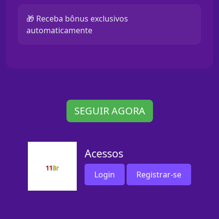
🎁 Receba bônus exclusivos
automaticamente
SEGUIR AGORA
Acessos
Login
Registrar-se