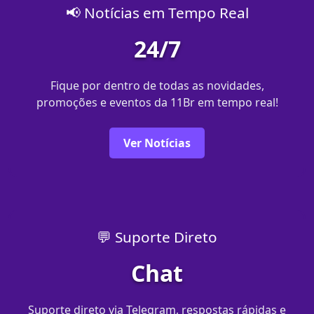
📢 Notícias em Tempo Real
24/7
Fique por dentro de todas as novidades,
promoções e eventos da 11Br em tempo real!
Ver Notícias
💬 Suporte Direto
Chat
Suporte direto via Telegram, respostas rápidas e