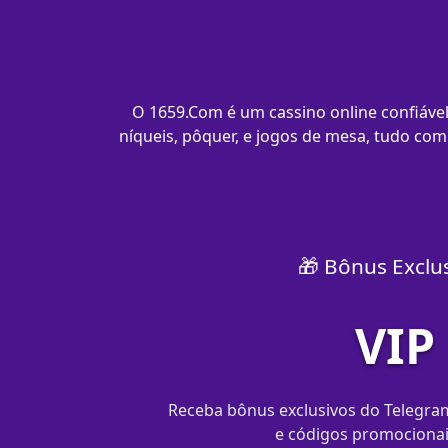
O 1659.Com é um cassino online confiável
níqueis, pôquer, e jogos de mesa, tudo com
🎁 Bônus Exclu
VIP
Receba bônus exclusivos do Telegra
e códigos promocionai