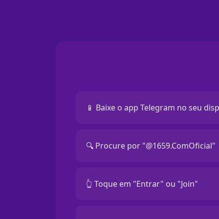
📱 Baixe o app Telegram no seu disp
🔍 Procure por "@1659.ComOficial"
👆 Toque em "Entrar" ou "Join"