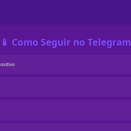
📱 Como Seguir no Telegram
ositivo