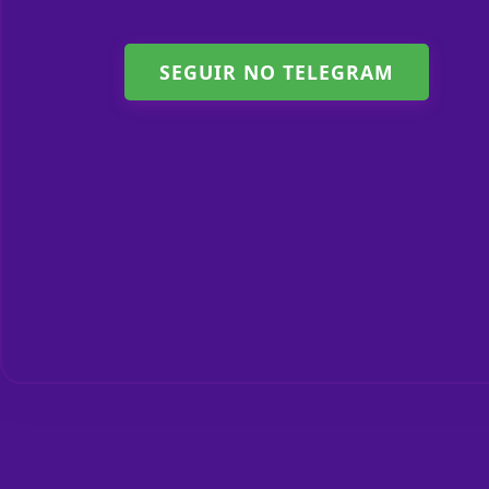
SEGUIR NO TELEGRAM