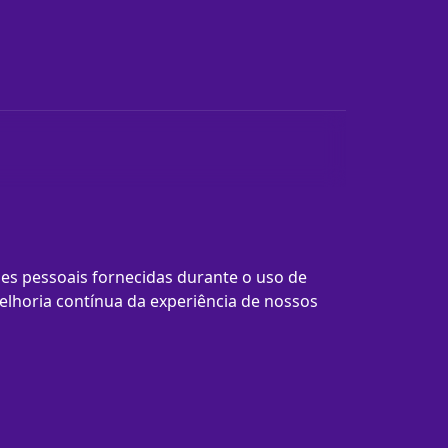
es pessoais fornecidas durante o uso de
elhoria contínua da experiência de nossos