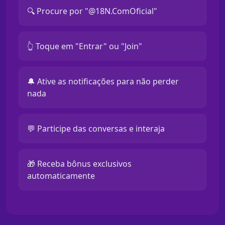
🔍 Procure por "@18N.ComOficial"
👆 Toque em "Entrar" ou "Join"
🔔 Ative as notificações para não perder
nada
💬 Participe das conversas e interaja
🎁 Receba bônus exclusivos
automaticamente