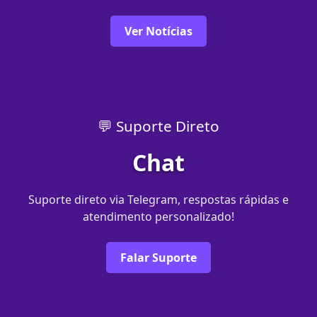
Ver Notícias
💬 Suporte Direto
Chat
Suporte direto via Telegram, respostas rápidas e
atendimento personalizado!
Falar Suporte