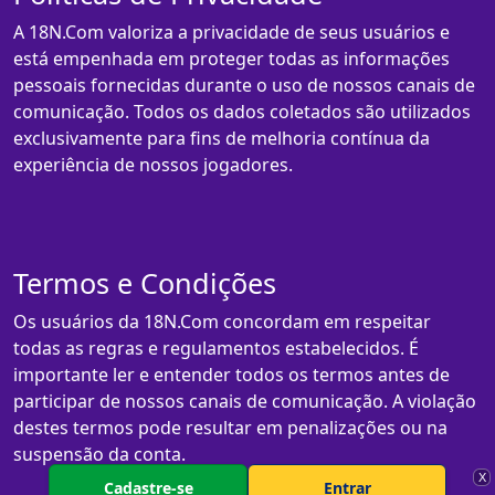
A 18N.Com valoriza a privacidade de seus usuários e
está empenhada em proteger todas as informações
pessoais fornecidas durante o uso de nossos canais de
comunicação. Todos os dados coletados são utilizados
exclusivamente para fins de melhoria contínua da
experiência de nossos jogadores.
Termos e Condições
Os usuários da 18N.Com concordam em respeitar
todas as regras e regulamentos estabelecidos. É
importante ler e entender todos os termos antes de
participar de nossos canais de comunicação. A violação
destes termos pode resultar em penalizações ou na
suspensão da conta.
X
Cadastre-se
Entrar