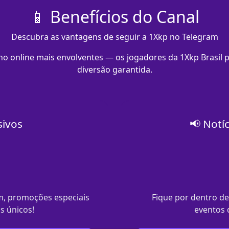
📱 Benefícios do Canal
Descubra as vantagens de seguir a 1Xkp no Telegram
no online mais envolventes — os jogadores da 1Xkp Brasil 
diversão garantida.
sivos
📢 Notí
m, promoções especiais
Fique por dentro d
s únicos!
eventos 