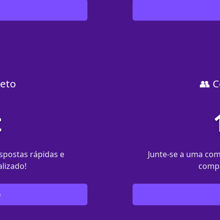
reto
👥 
t
espostas rápidas e
Junte-se a uma com
lizado!
compa
e