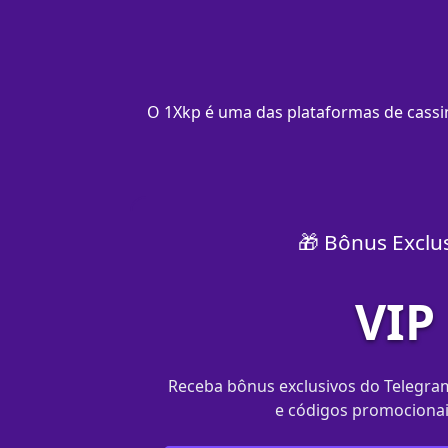
O 1Xkp é uma das plataformas de cassi
🎁 Bônus Exclu
VIP
Receba bônus exclusivos do Telegra
e códigos promocionai