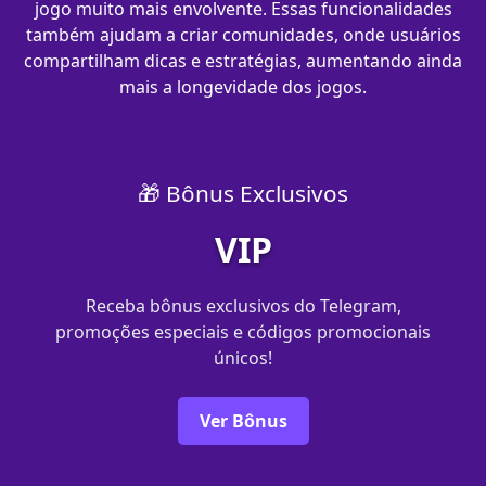
jogo muito mais envolvente. Essas funcionalidades
também ajudam a criar comunidades, onde usuários
compartilham dicas e estratégias, aumentando ainda
mais a longevidade dos jogos.
🎁 Bônus Exclusivos
VIP
Receba bônus exclusivos do Telegram,
promoções especiais e códigos promocionais
únicos!
Ver Bônus