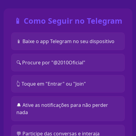
📱 Como Seguir no Telegram
📱 Baixe o app Telegram no seu dispositivo
🔍 Procure por "@2010Oficial"
👆 Toque em "Entrar" ou "Join"
🔔 Ative as notificações para não perder
nada
💬 Participe das conversas e interaja