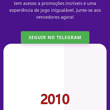
tem acesso a promoções incríveis e uma
experiência de jogo inigualável. Junte-se aos
vencedores agora!
SEGUIR NO TELEGRAM