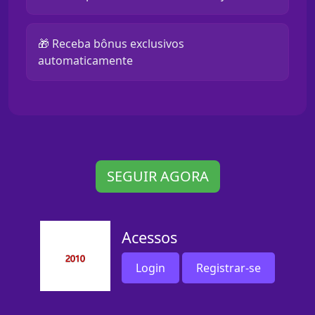
🎁 Receba bônus exclusivos
automaticamente
SEGUIR AGORA
Acessos
Login
Registrar-se