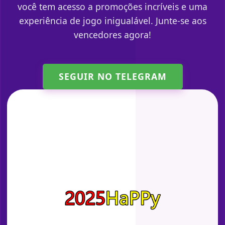
você tem acesso a promoções incríveis e uma
experiência de jogo inigualável. Junte-se aos
vencedores agora!
SEGUIR NO TELEGRAM