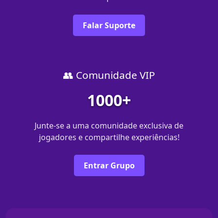
Falar Suporte
👥 Comunidade VIP
1000+
Junte-se a uma comunidade exclusiva de
jogadores e compartilhe experiências!
Entrar Grupo