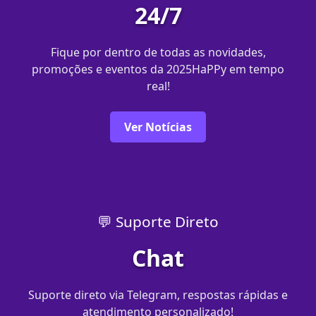
24/7
Fique por dentro de todas as novidades,
promoções e eventos da 2025HaPPy em tempo
real!
Ver Notícias
💬 Suporte Direto
Chat
Suporte direto via Telegram, respostas rápidas e
atendimento personalizado!