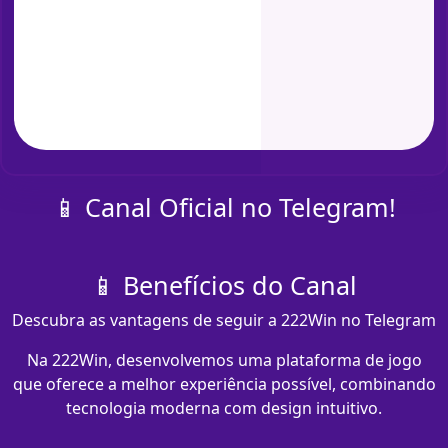
📱 Canal Oficial no Telegram!
📱 Benefícios do Canal
Descubra as vantagens de seguir a 222Win no Telegram
Na 222Win, desenvolvemos uma plataforma de jogo
que oferece a melhor experiência possível, combinando
tecnologia moderna com design intuitivo.