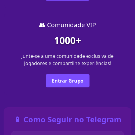
👥 Comunidade VIP
1000+
Junte-se a uma comunidade exclusiva de
jogadores e compartilhe experiências!
Entrar Grupo
📱 Como Seguir no Telegram