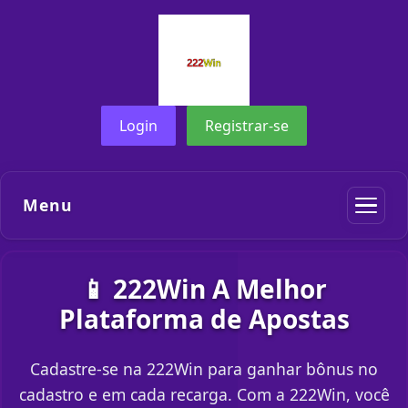
Login
Registrar-se
Menu
📱 222Win A Melhor
Plataforma de Apostas
Cadastre-se na 222Win para ganhar bônus no
cadastro e em cada recarga. Com a 222Win, você