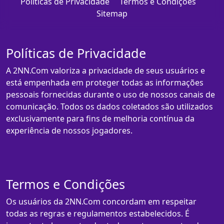
Políticas de Privacidade
Termos e Condições
Sitemap
Políticas de Privacidade
A 2NN.Com valoriza a privacidade de seus usuários e
está empenhada em proteger todas as informações
pessoais fornecidas durante o uso de nossos canais de
comunicação. Todos os dados coletados são utilizados
exclusivamente para fins de melhoria contínua da
experiência de nossos jogadores.
Termos e Condições
Os usuários da 2NN.Com concordam em respeitar
todas as regras e regulamentos estabelecidos. É