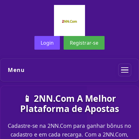
Login
Registrar-se
Menu
📱 2NN.Com A Melhor
Plataforma de Apostas
Cadastre-se na 2NN.Com para ganhar bônus no
cadastro e em cada recarga. Com a 2NN.Com,