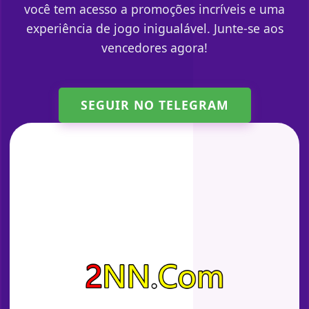
você tem acesso a promoções incríveis e uma
experiência de jogo inigualável. Junte-se aos
vencedores agora!
SEGUIR NO TELEGRAM