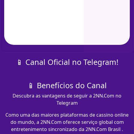
📱 Canal Oficial no Telegram!
📱 Benefícios do Canal
Descubra as vantagens de seguir a 2NN.Com no
Telegram
Como uma das maiores plataformas de cassino online
do mundo, a 2NN.Com oferece serviço global com
entretenimento sincronizado da 2NN.Com Brasil .