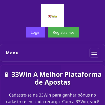
Login
Registrar-se
Menu
📱 33Win A Melhor Plataforma
de Apostas
Cadastre-se na 33Win para ganhar bônus no
cadastro e em cada recarga. Com a 33Win, você