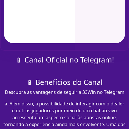
📱 Canal Oficial no Telegram!
📱 Benefícios do Canal
Descubra as vantagens de seguir a 33Win no Telegram
a. Além disso, a possibilidade de interagir com o dealer
e outros jogadores por meio de um chat ao vivo
acrescenta um aspecto social às apostas online,
tornando a experiência ainda mais envolvente. Uma das