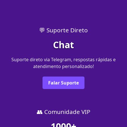
💬 Suporte Direto
Chat
Suporte direto via Telegram, respostas rápidas e
atendimento personalizado!
Falar Suporte
👥 Comunidade VIP
1000+