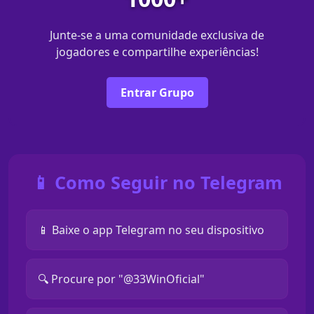
Junte-se a uma comunidade exclusiva de
jogadores e compartilhe experiências!
Entrar Grupo
📱 Como Seguir no Telegram
📱 Baixe o app Telegram no seu dispositivo
🔍 Procure por "@33WinOficial"