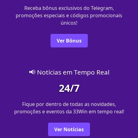
Receba bônus exclusivos do Telegram,
promoções especiais e códigos promocionais
únicos!
Ver Bônus
📢 Notícias em Tempo Real
24/7
Fique por dentro de todas as novidades,
promoções e eventos da 33Win em tempo real!
Ver Notícias