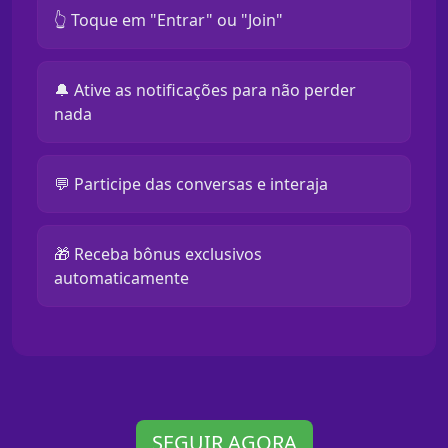
👆 Toque em "Entrar" ou "Join"
🔔 Ative as notificações para não perder
nada
💬 Participe das conversas e interaja
🎁 Receba bônus exclusivos
automaticamente
SEGUIR AGORA