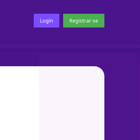
Login
Registrar-se