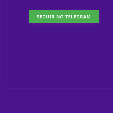
SEGUIR NO TELEGRAM