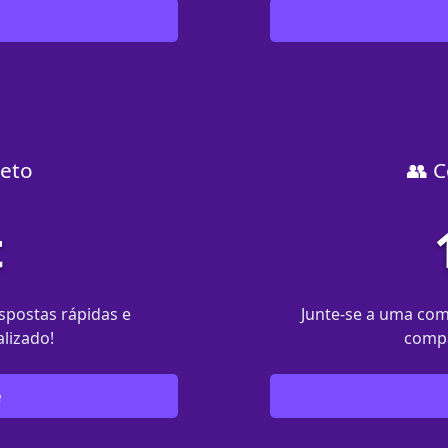
reto
👥 
t
espostas rápidas e
Junte-se a uma com
lizado!
compa
e