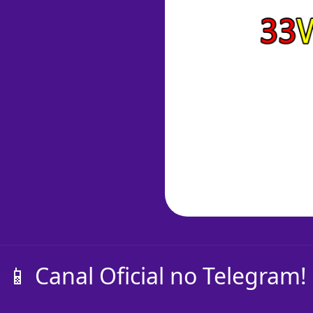
📱 Canal Oficial no Telegram!