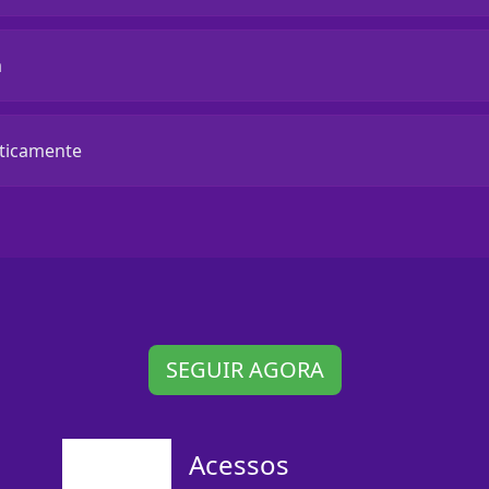
a
aticamente
SEGUIR AGORA
Acessos