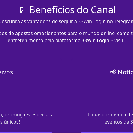
📱 Benefícios do Canal
Descubra as vantagens de seguir a 33Win Login no Telegra
ogos de apostas emocionantes para o mundo online, como 
entretenimento pela plataforma 33Win Login Brasil .
sivos
📢 Notí
m, promoções especiais
Fique por dentro d
s únicos!
eventos da 