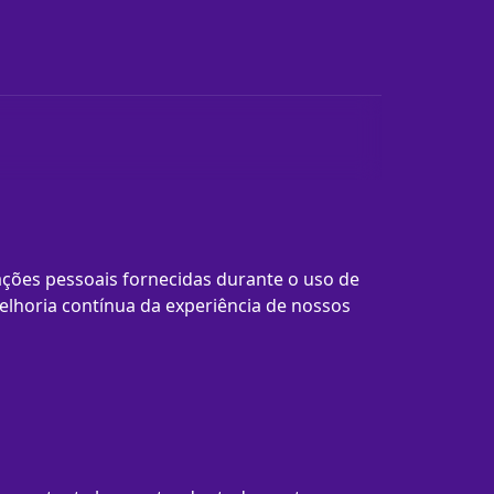
ações pessoais fornecidas durante o uso de
elhoria contínua da experiência de nossos