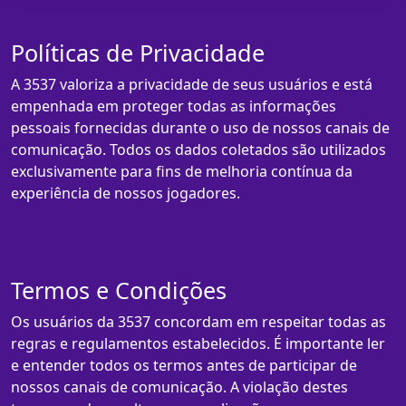
Políticas de Privacidade
A 3537 valoriza a privacidade de seus usuários e está
empenhada em proteger todas as informações
pessoais fornecidas durante o uso de nossos canais de
comunicação. Todos os dados coletados são utilizados
exclusivamente para fins de melhoria contínua da
experiência de nossos jogadores.
Termos e Condições
Os usuários da 3537 concordam em respeitar todas as
regras e regulamentos estabelecidos. É importante ler
e entender todos os termos antes de participar de
nossos canais de comunicação. A violação destes