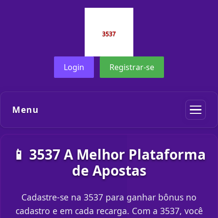
Login
Registrar-se
Menu
📱 3537 A Melhor Plataforma
de Apostas
Cadastre-se na 3537 para ganhar bônus no
cadastro e em cada recarga. Com a 3537, você