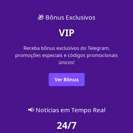
🎁 Bônus Exclusivos
VIP
Receba bônus exclusivos do Telegram,
promoções especiais e códigos promocionais
únicos!
Ver Bônus
📢 Notícias em Tempo Real
24/7