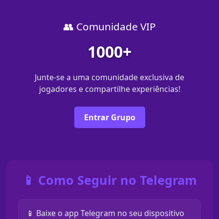
👥 Comunidade VIP
1000+
Junte-se a uma comunidade exclusiva de
jogadores e compartilhe experiências!
Entrar Grupo
📱 Como Seguir no Telegram
📱 Baixe o app Telegram no seu dispositivo