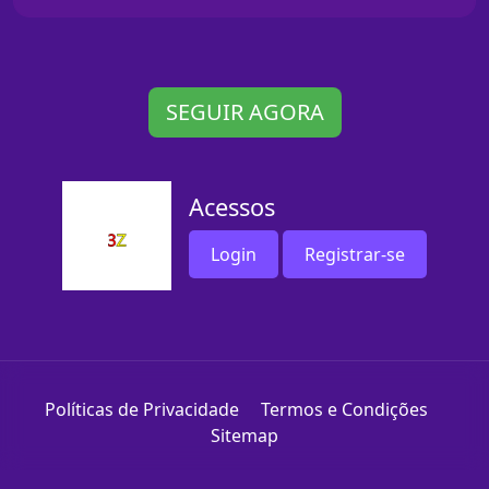
SEGUIR AGORA
Acessos
Login
Registrar-se
Políticas de Privacidade
Termos e Condições
Sitemap