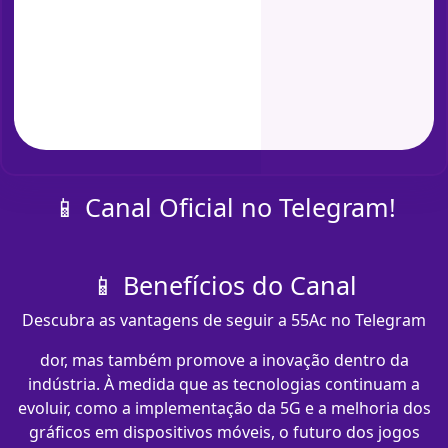
📱 Canal Oficial no Telegram!
📱 Benefícios do Canal
Descubra as vantagens de seguir a 55Ac no Telegram
dor, mas também promove a inovação dentro da
indústria. À medida que as tecnologias continuam a
evoluir, como a implementação da 5G e a melhoria dos
gráficos em dispositivos móveis, o futuro dos jogos