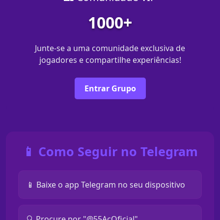
1000+
Junte-se a uma comunidade exclusiva de
jogadores e compartilhe experiências!
Entrar Grupo
📱 Como Seguir no Telegram
📱 Baixe o app Telegram no seu dispositivo
🔍 Procure por "@55AcOficial"