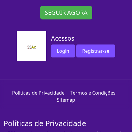
SEGUIR AGORA
Acessos
Login
Registrar-se
Políticas de Privacidade
Termos e Condições
Sitemap
Políticas de Privacidade