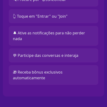
👆 Toque em "Entrar" ou "Join"
🔔 Ative as notificações para não perder
nada
💬 Participe das conversas e interaja
🎁 Receba bônus exclusivos
automaticamente