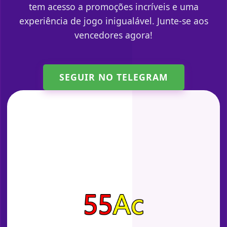
tem acesso a promoções incríveis e uma
experiência de jogo inigualável. Junte-se aos
vencedores agora!
SEGUIR NO TELEGRAM