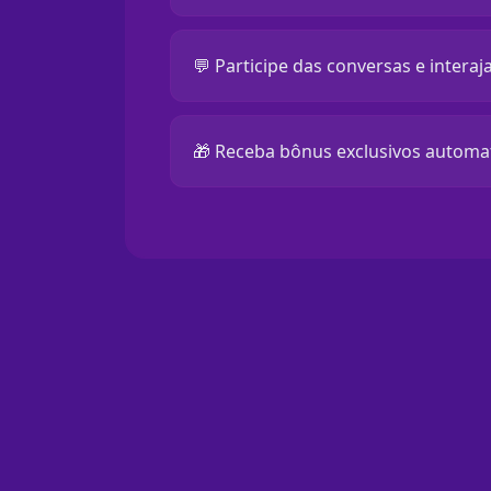
💬 Participe das conversas e interaj
🎁 Receba bônus exclusivos autom