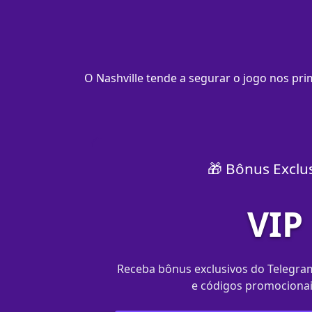
O Nashville tende a segurar o jogo nos pr
🎁 Bônus Exclu
VIP
Receba bônus exclusivos do Telegra
e códigos promocionai