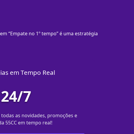
r em “Empate no 1º tempo” é uma estratégia
cias em Tempo Real
24/7
e todas as novidades, promoções e
da 55CC em tempo real!