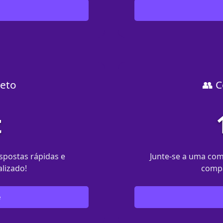
reto
👥 
t
espostas rápidas e
Junte-se a uma com
lizado!
compa
e