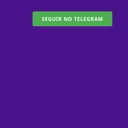
SEGUIR NO TELEGRAM