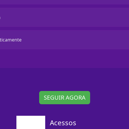
a
aticamente
SEGUIR AGORA
Acessos