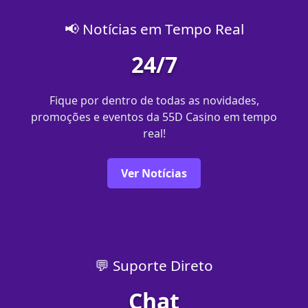
📢 Notícias em Tempo Real
24/7
Fique por dentro de todas as novidades,
promoções e eventos da 55D Casino em tempo
real!
Ver Notícias
💬 Suporte Direto
Chat