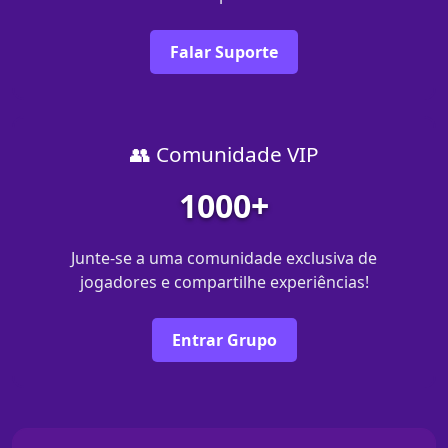
Falar Suporte
👥 Comunidade VIP
1000+
Junte-se a uma comunidade exclusiva de
jogadores e compartilhe experiências!
Entrar Grupo