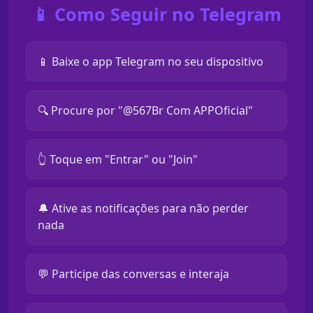
📱 Como Seguir no Telegram
📱 Baixe o app Telegram no seu dispositivo
🔍 Procure por "@567Br Com APPOficial"
👆 Toque em "Entrar" ou "Join"
🔔 Ative as notificações para não perder
nada
💬 Participe das conversas e interaja