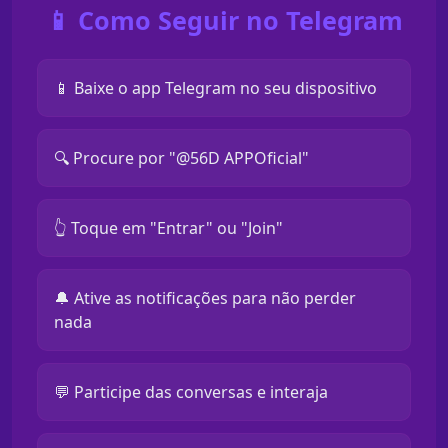
📱 Como Seguir no Telegram
📱 Baixe o app Telegram no seu dispositivo
🔍 Procure por "@56D APPOficial"
👆 Toque em "Entrar" ou "Join"
🔔 Ative as notificações para não perder
nada
💬 Participe das conversas e interaja