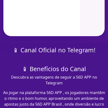
📱 Canal Oficial no Telegram!
📱 Benefícios do Canal
Descubra as vantagens de seguir a 56D APP no
Telegram
Ao jogar na plataforma 56D APP , os jogadores mantêm
o ritmo e o bom humor, aproveitando um ambiente de
apostas justo da 56D APP Brasil , onde diversão e lucro