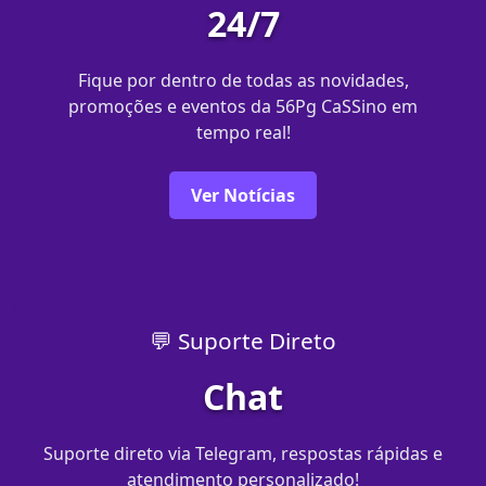
24/7
Fique por dentro de todas as novidades,
promoções e eventos da 56Pg CaSSino em
tempo real!
Ver Notícias
💬 Suporte Direto
Chat
Suporte direto via Telegram, respostas rápidas e
atendimento personalizado!