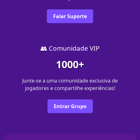
Falar Suporte
👥 Comunidade VIP
1000+
Junte-se a uma comunidade exclusiva de
jogadores e compartilhe experiências!
Entrar Grupo