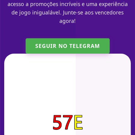
acesso a promoções incríveis e uma experiência
de jogo inigualável. Junte-se aos vencedores
agora!
SEGUIR NO TELEGRAM