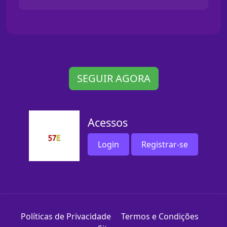
SEGUIR AGORA
Acessos
Login
Registrar-se
Políticas de Privacidade
Termos e Condições