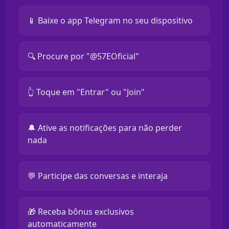
📱 Baixe o app Telegram no seu dispositivo
🔍 Procure por "@57EOficial"
👆 Toque em "Entrar" ou "Join"
🔔 Ative as notificações para não perder
nada
💬 Participe das conversas e interaja
🎁 Receba bônus exclusivos
automaticamente