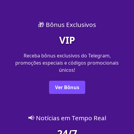
🎁 Bônus Exclusivos
VIP
Receba bônus exclusivos do Telegram,
promoções especiais e códigos promocionais
únicos!
Ver Bônus
📢 Notícias em Tempo Real
24/7