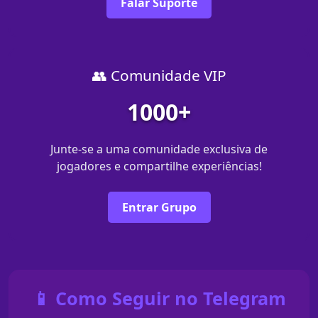
Falar Suporte
👥 Comunidade VIP
1000+
Junte-se a uma comunidade exclusiva de
jogadores e compartilhe experiências!
Entrar Grupo
📱 Como Seguir no Telegram