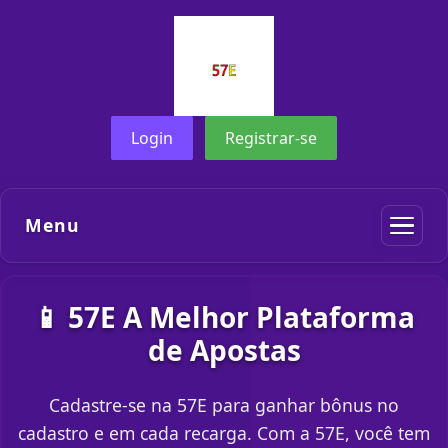
Login
Registrar-se
Menu
📱 57E A Melhor Plataforma
de Apostas
Cadastre-se na 57E para ganhar bônus no
cadastro e em cada recarga. Com a 57E, você tem