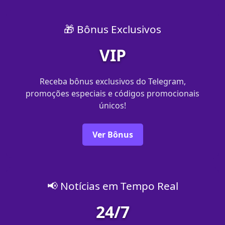
🎁 Bônus Exclusivos
VIP
Receba bônus exclusivos do Telegram,
promoções especiais e códigos promocionais
únicos!
Ver Bônus
📢 Notícias em Tempo Real
24/7