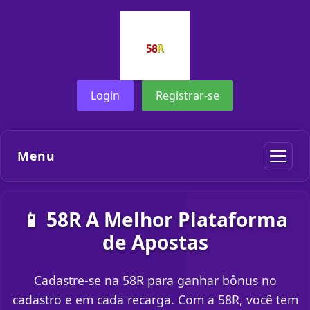
Login
Registrar-se
Menu
📱 58R A Melhor Plataforma
de Apostas
Cadastre-se na 58R para ganhar bônus no
cadastro e em cada recarga. Com a 58R, você tem