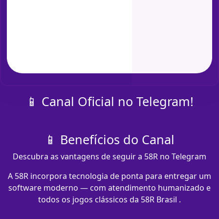
📱 Canal Oficial no Telegram!
📱 Benefícios do Canal
Descubra as vantagens de seguir a 58R no Telegram
A 58R incorpora tecnologia de ponta para entregar um
software moderno — com atendimento humanizado e
todos os jogos clássicos da 58R Brasil .