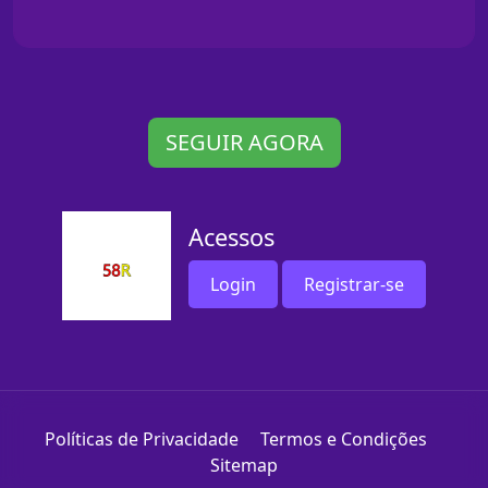
SEGUIR AGORA
Acessos
Login
Registrar-se
Políticas de Privacidade
Termos e Condições
Sitemap