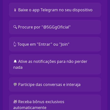
📱 Baixe o app Telegram no seu dispositivo
🔍 Procure por "@5GGgOficial"
👆 Toque em "Entrar" ou "Join"
🔔 Ative as notificações para não perder
nada
💬 Participe das conversas e interaja
🎁 Receba bônus exclusivos
automaticamente