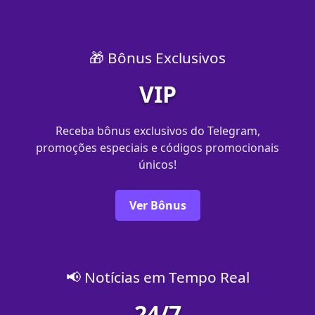
🎁 Bônus Exclusivos
VIP
Receba bônus exclusivos do Telegram,
promoções especiais e códigos promocionais
únicos!
Ver Bônus
📢 Notícias em Tempo Real
24/7