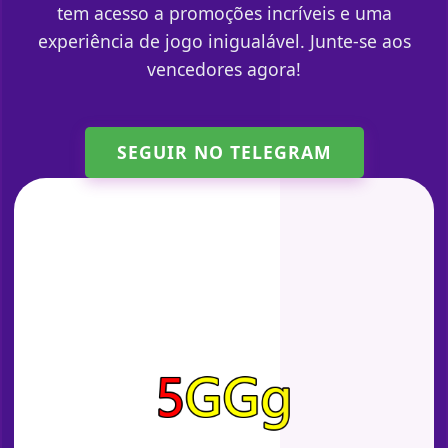
tem acesso a promoções incríveis e uma
experiência de jogo inigualável. Junte-se aos
vencedores agora!
SEGUIR NO TELEGRAM