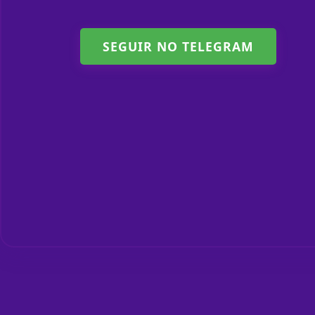
SEGUIR NO TELEGRAM