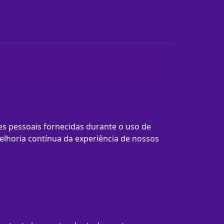
es pessoais fornecidas durante o uso de
elhoria contínua da experiência de nossos