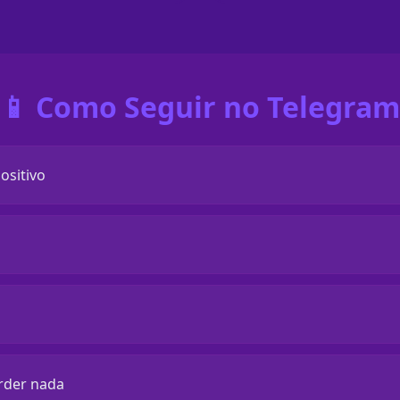
📱 Como Seguir no Telegram
ositivo
erder nada