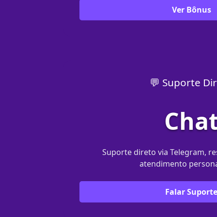
Ver Bônus
💬 Suporte Di
Cha
Suporte direto via Telegram, r
atendimento persona
Falar Suport