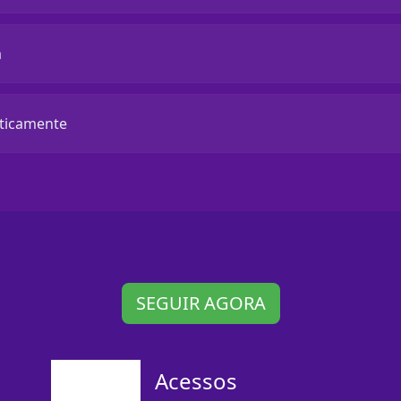
a
aticamente
SEGUIR AGORA
Acessos