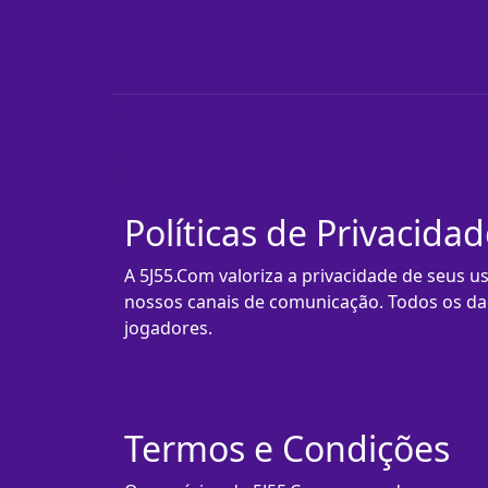
Políticas de Privacida
A 5J55.Com valoriza a privacidade de seus 
nossos canais de comunicação. Todos os dad
jogadores.
Termos e Condições