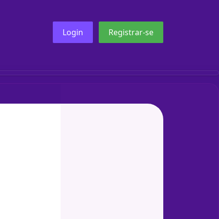
Login
Registrar-se