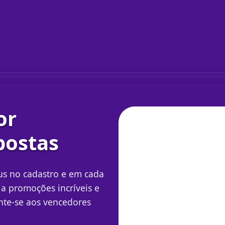
or
postas
us no cadastro e em cada
 a promoções incríveis e
unte-se aos vencedores