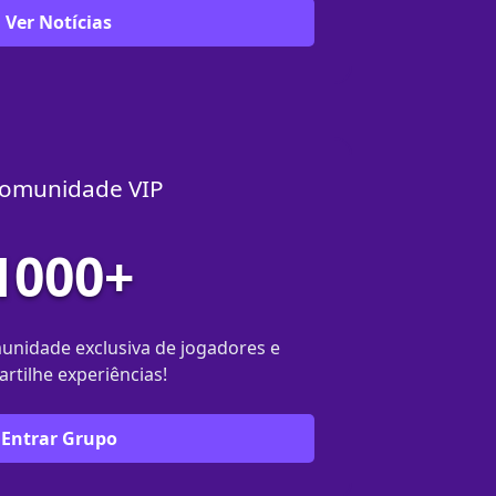
Ver Notícias
Comunidade VIP
1000+
unidade exclusiva de jogadores e
rtilhe experiências!
Entrar Grupo