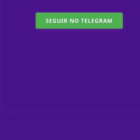
SEGUIR NO TELEGRAM