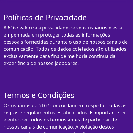
Políticas de Privacidade
A 6167 valoriza a privacidade de seus usuários e está
empenhada em proteger todas as informações
pessoais fornecidas durante o uso de nossos canais de
comunicação. Todos os dados coletados são utilizados
exclusivamente para fins de melhoria contínua da
experiência de nossos jogadores.
Termos e Condições
Os usuários da 6167 concordam em respeitar todas as
regras e regulamentos estabelecidos. É importante ler
e entender todos os termos antes de participar de
nossos canais de comunicação. A violação destes