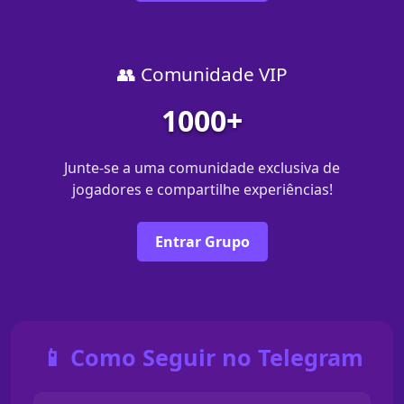
👥 Comunidade VIP
1000+
Junte-se a uma comunidade exclusiva de
jogadores e compartilhe experiências!
Entrar Grupo
📱 Como Seguir no Telegram