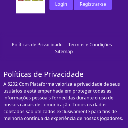
Login
Registrar-se
Políticas de Privacidade
Termos e Condições
Sitemap
Políticas de Privacidade
A 6292 Com Plataforma valoriza a privacidade de seus
usuários e está empenhada em proteger todas as
informações pessoais fornecidas durante o uso de
nossos canais de comunicação. Todos os dados
coletados são utilizados exclusivamente para fins de
melhoria contínua da experiência de nossos jogadores.