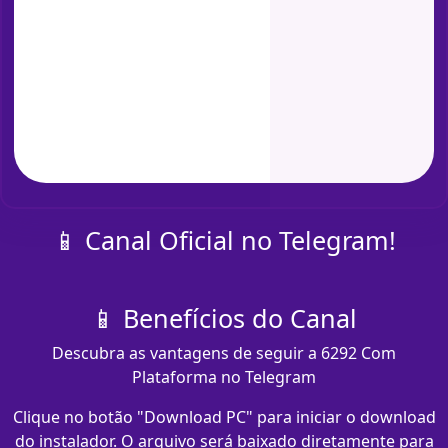
📱 Canal Oficial no Telegram!
📱 Benefícios do Canal
Descubra as vantagens de seguir a 6292 Com
Plataforma no Telegram
Clique no botão "Download PC" para iniciar o download
do instalador. O arquivo será baixado diretamente para