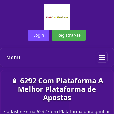
Login
Registrar-se
Menu
📱 6292 Com Plataforma A
Melhor Plataforma de
Apostas
Cadastre-se na 6292 Com Plataforma para ganhar