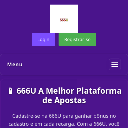
Login
Registrar-se
Menu
📱 666U A Melhor Plataforma
de Apostas
Cadastre-se na 666U para ganhar bônus no
cadastro e em cada recarga. Com a 666U, você