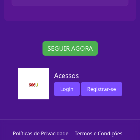
SEGUIR AGORA
Acessos
Login
Registrar-se
Políticas de Privacidade
Termos e Condições