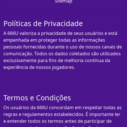
Sitemap
Políticas de Privacidade
A 666U valoriza a privacidade de seus usuários e está
empenhada em proteger todas as informações
pessoais fornecidas durante o uso de nossos canais de
comunicação. Todos os dados coletados são utilizados
exclusivamente para fins de melhoria contínua da
experiência de nossos jogadores.
Termos e Condições
Os usuários da 666U concordam em respeitar todas as
regras e regulamentos estabelecidos. É importante ler
e entender todos os termos antes de participar de