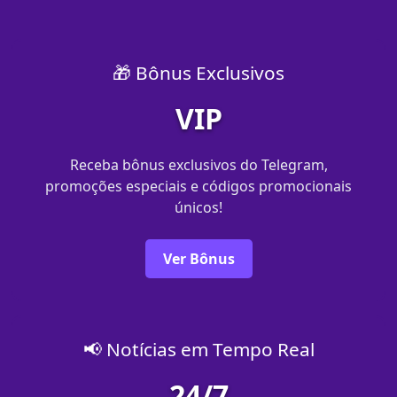
🎁 Bônus Exclusivos
VIP
Receba bônus exclusivos do Telegram,
promoções especiais e códigos promocionais
únicos!
Ver Bônus
📢 Notícias em Tempo Real
24/7