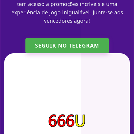
tem acesso a promoções incríveis e uma
experiência de jogo inigualável. Junte-se aos
vencedores agora!
SEGUIR NO TELEGRAM