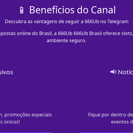
📱 Benefícios do Canal
Descubra as vantagens de seguir a 666Ub no Telegram
ostas online do Brasil, a 666Ub 666Ub Brasil oferece slot
ambiente seguro.
sivos
📢 Notí
m, promoções especiais
Fique por dentro d
s únicos!
eventos d