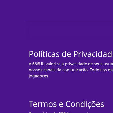
Políticas de Privacida
A 666Ub valoriza a privacidade de seus usu
nossos canais de comunicação. Todos os dad
jogadores.
Termos e Condições