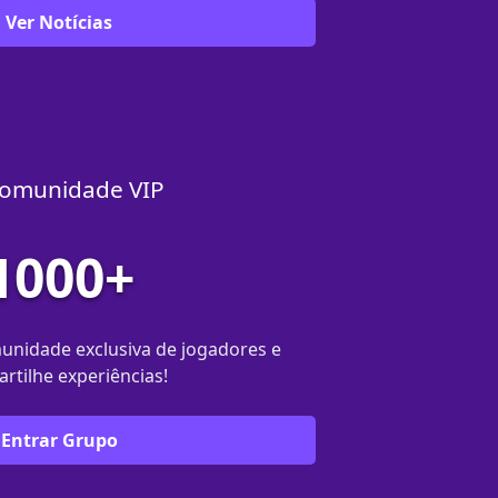
Ver Notícias
Comunidade VIP
1000+
unidade exclusiva de jogadores e
rtilhe experiências!
Entrar Grupo