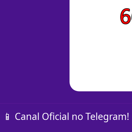
📱 Canal Oficial no Telegram!