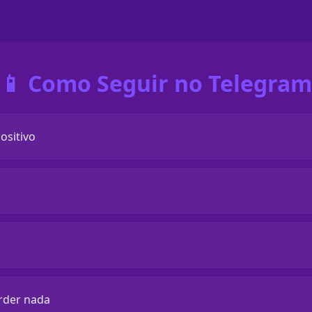
📱 Como Seguir no Telegram
ositivo
erder nada