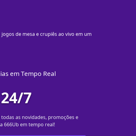
s, jogos de mesa e crupiês ao vivo em um
cias em Tempo Real
24/7
e todas as novidades, promoções e
a 666Ub em tempo real!