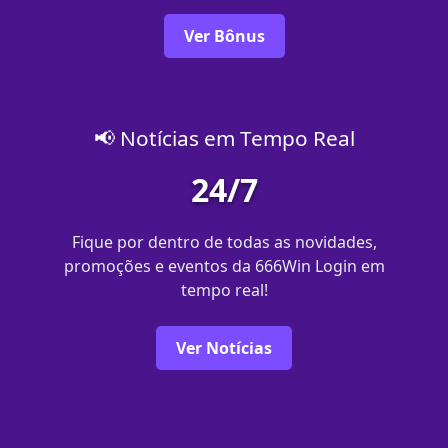
Ver Bônus
📢 Notícias em Tempo Real
24/7
Fique por dentro de todas as novidades,
promoções e eventos da 666Win Login em
tempo real!
Ver Notícias