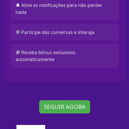
🔔 Ative as notificações para não perder
nada
💬 Participe das conversas e interaja
🎁 Receba bônus exclusivos
automaticamente
SEGUIR AGORA