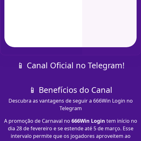
📱 Canal Oficial no Telegram!
📱 Benefícios do Canal
Descubra as vantagens de seguir a 666Win Login no
Telegram
A promoção de Carnaval no
666Win Login
tem início no
dia 28 de fevereiro e se estende até 5 de março. Esse
intervalo permite que os jogadores aproveitem ao