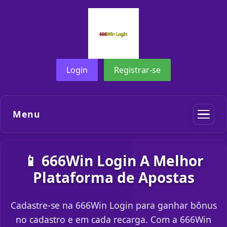
Login
Registrar-se
Menu
📱 666Win Login A Melhor
Plataforma de Apostas
Cadastre-se na 666Win Login para ganhar bônus
no cadastro e em cada recarga. Com a 666Win