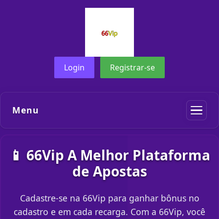
Login
Registrar-se
Menu
📱 66Vip A Melhor Plataforma
de Apostas
Cadastre-se na 66Vip para ganhar bônus no
cadastro e em cada recarga. Com a 66Vip, você