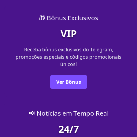
🎁 Bônus Exclusivos
VIP
Receba bônus exclusivos do Telegram,
promoções especiais e códigos promocionais
únicos!
Ver Bônus
📢 Notícias em Tempo Real
24/7