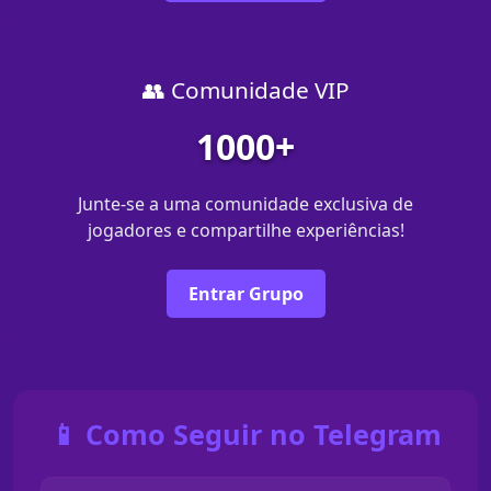
👥 Comunidade VIP
1000+
Junte-se a uma comunidade exclusiva de
jogadores e compartilhe experiências!
Entrar Grupo
📱 Como Seguir no Telegram