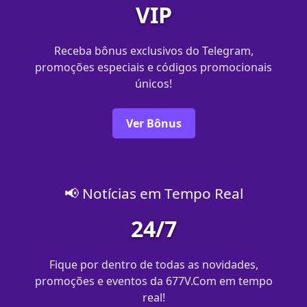
VIP
Receba bônus exclusivos do Telegram,
promoções especiais e códigos promocionais
únicos!
Ver Bônus
📢 Notícias em Tempo Real
24/7
Fique por dentro de todas as novidades,
promoções e eventos da 677V.Com em tempo
real!