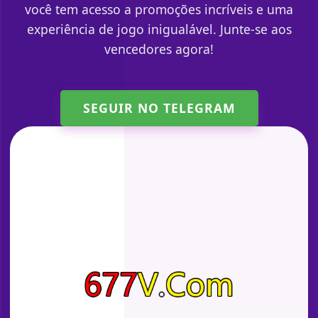
você tem acesso a promoções incríveis e uma
experiência de jogo inigualável. Junte-se aos
vencedores agora!
SEGUIR NO TELEGRAM