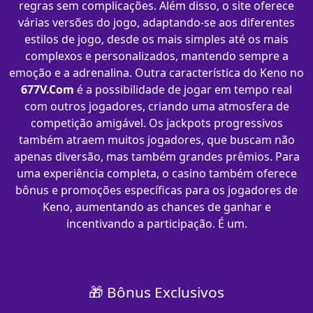
regras sem complicações. Além disso, o site oferece
várias versões do jogo, adaptando-se aos diferentes
estilos de jogo, desde os mais simples até os mais
complexos e personalizados, mantendo sempre a
emoção e a adrenalina. Outra característica do Keno no
677V.Com
é a possibilidade de jogar em tempo real
com outros jogadores, criando uma atmosfera de
competição amigável. Os jackpots progressivos
também atraem muitos jogadores, que buscam não
apenas diversão, mas também grandes prêmios. Para
uma experiência completa, o casino também oferece
bônus e promoções específicas para os jogadores de
Keno, aumentando as chances de ganhar e
incentivando a participação. É um.
🎁 Bônus Exclusivos