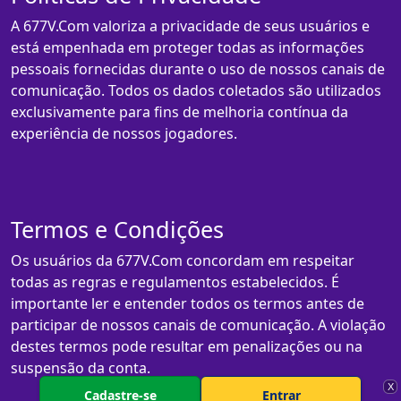
A 677V.Com valoriza a privacidade de seus usuários e
está empenhada em proteger todas as informações
pessoais fornecidas durante o uso de nossos canais de
comunicação. Todos os dados coletados são utilizados
exclusivamente para fins de melhoria contínua da
experiência de nossos jogadores.
Termos e Condições
Os usuários da 677V.Com concordam em respeitar
todas as regras e regulamentos estabelecidos. É
importante ler e entender todos os termos antes de
participar de nossos canais de comunicação. A violação
destes termos pode resultar em penalizações ou na
suspensão da conta.
X
Cadastre-se
Entrar