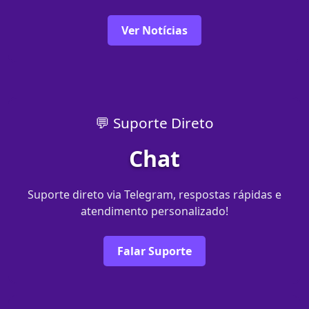
Ver Notícias
💬 Suporte Direto
Chat
Suporte direto via Telegram, respostas rápidas e
atendimento personalizado!
Falar Suporte