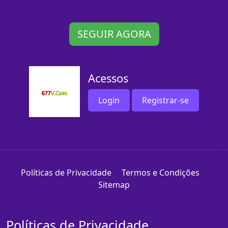
SEGUIR AGORA
Acessos
Login
Registrar-se
Políticas de Privacidade
Termos e Condições
Sitemap
Políticas de Privacidade