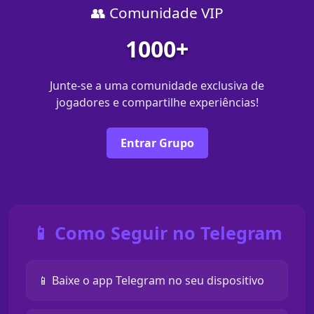
👥 Comunidade VIP
1000+
Junte-se a uma comunidade exclusiva de
jogadores e compartilhe experiências!
Entrar Grupo
📱 Como Seguir no Telegram
📱 Baixe o app Telegram no seu dispositivo