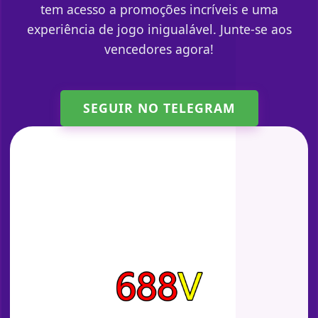
tem acesso a promoções incríveis e uma
experiência de jogo inigualável. Junte-se aos
vencedores agora!
SEGUIR NO TELEGRAM