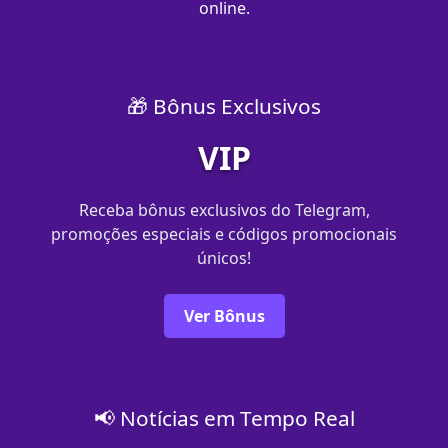
online.
🎁 Bônus Exclusivos
VIP
Receba bônus exclusivos do Telegram,
promoções especiais e códigos promocionais
únicos!
Ver Bônus
📢 Notícias em Tempo Real