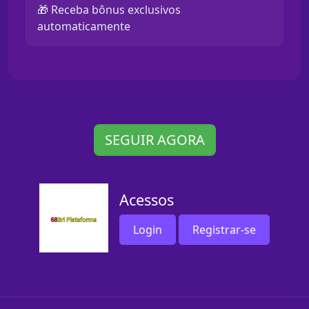
🎁 Receba bônus exclusivos
automaticamente
SEGUIR AGORA
Acessos
Login
Registrar-se