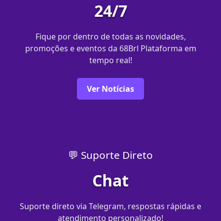
24/7
Fique por dentro de todas as novidades,
promoções e eventos da 68Brl Plataforma em
tempo real!
Ver Notícias
💬 Suporte Direto
Chat
Suporte direto via Telegram, respostas rápidas e
atendimento personalizado!