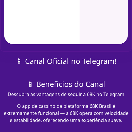
📱 Canal Oficial no Telegram!
📱 Benefícios do Canal
Descubra as vantagens de seguir a 68K no Telegram
O app de cassino da plataforma 68K Brasil é
extremamente funcional — a 68K opera com velocidade
e estabilidade, oferecendo uma experiência suave.