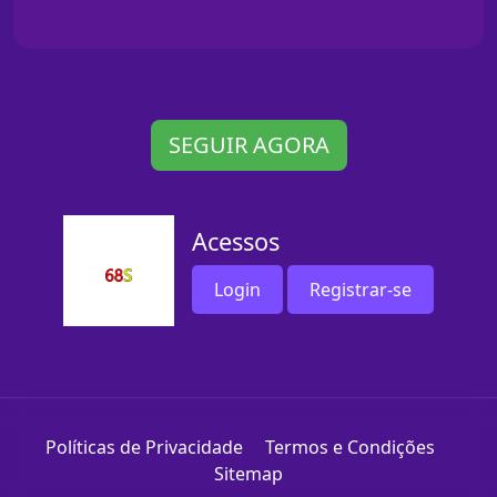
SEGUIR AGORA
Acessos
Login
Registrar-se
Políticas de Privacidade
Termos e Condições
Sitemap