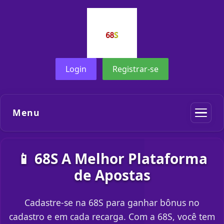
Login
Registrar-se
Menu
📱 68S A Melhor Plataforma
de Apostas
Cadastre-se na 68S para ganhar bônus no
cadastro e em cada recarga. Com a 68S, você tem