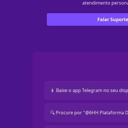
atendimento persona
Falar Suport
📱 Baixe o app Telegram no seu disp
🔍 Procure por "@6HH Plataforma De