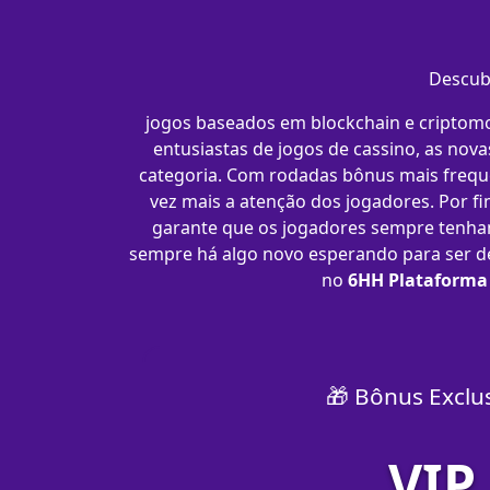
Descub
jogos baseados em blockchain e criptom
entusiastas de jogos de cassino, as no
categoria. Com rodadas bônus mais freque
vez mais a atenção dos jogadores. Por f
garante que os jogadores sempre tenha
sempre há algo novo esperando para ser des
no
6HH Plataforma 
🎁 Bônus Exclu
VIP