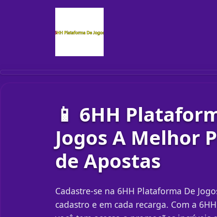
📱 6HH Platafor
Jogos A Melhor 
de Apostas
Cadastre-se na 6HH Plataforma De Jogo
cadastro e em cada recarga. Com a 6HH