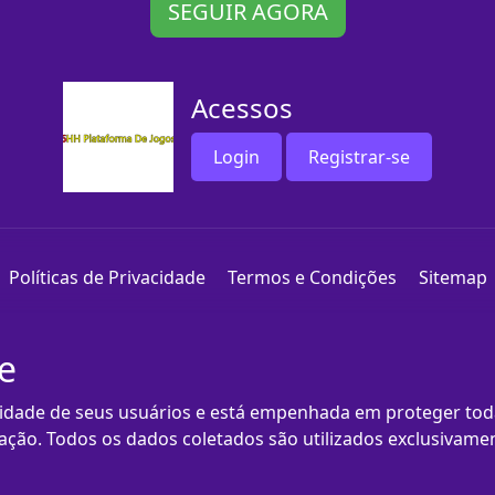
SEGUIR AGORA
Acessos
Login
Registrar-se
Políticas de Privacidade
Termos e Condições
Sitemap
de
acidade de seus usuários e está empenhada em proteger tod
ção. Todos os dados coletados são utilizados exclusivamen