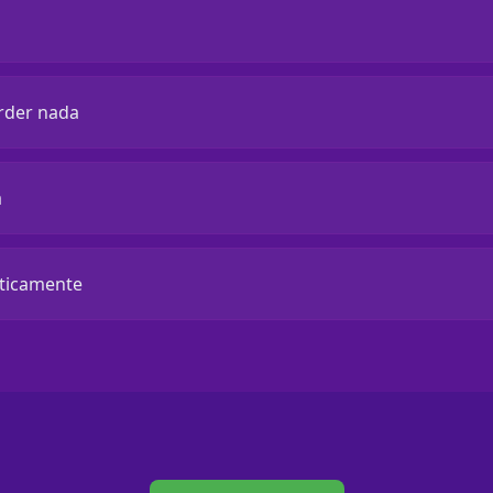
erder nada
a
aticamente