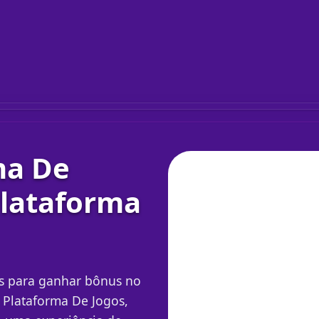
ma De
Plataforma
s para ganhar bônus no
 Plataforma De Jogos,