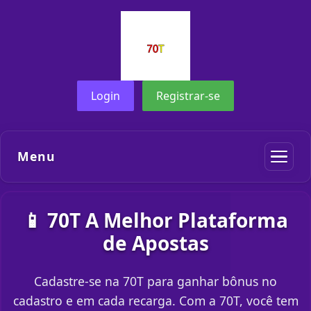
Login
Registrar-se
Menu
📱 70T A Melhor Plataforma
de Apostas
Cadastre-se na 70T para ganhar bônus no
cadastro e em cada recarga. Com a 70T, você tem