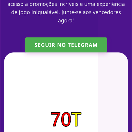
acesso a promoções incríveis e uma experiência
de jogo inigualável. Junte-se aos vencedores
agora!
SEGUIR NO TELEGRAM