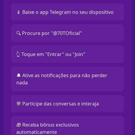
📱 Baixe o app Telegram no seu dispositivo
🔍 Procure por "@70TOficial"
👆 Toque em "Entrar" ou "Join"
🔔 Ative as notificações para não perder
nada
💬 Participe das conversas e interaja
🎁 Receba bônus exclusivos
automaticamente