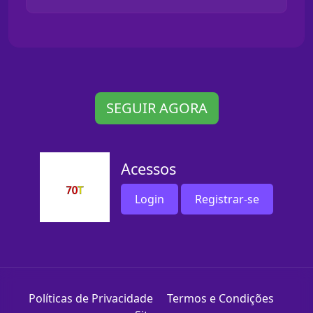
SEGUIR AGORA
Acessos
Login
Registrar-se
Políticas de Privacidade
Termos e Condições