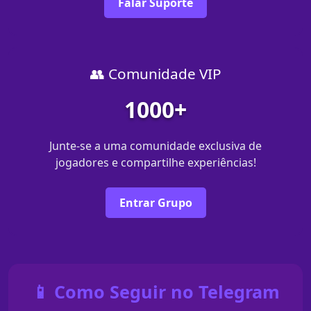
Falar Suporte
👥 Comunidade VIP
1000+
Junte-se a uma comunidade exclusiva de
jogadores e compartilhe experiências!
Entrar Grupo
📱 Como Seguir no Telegram