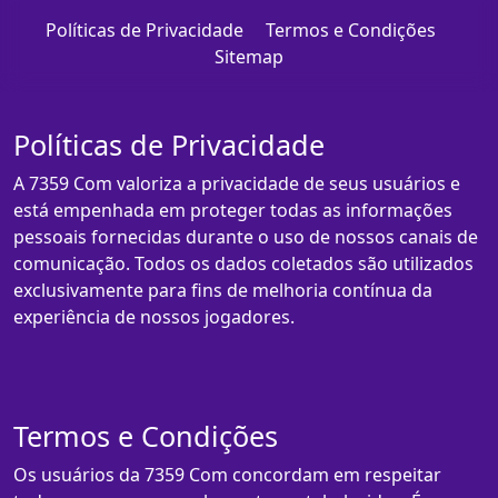
Políticas de Privacidade
Termos e Condições
Sitemap
Políticas de Privacidade
A 7359 Com valoriza a privacidade de seus usuários e
está empenhada em proteger todas as informações
pessoais fornecidas durante o uso de nossos canais de
comunicação. Todos os dados coletados são utilizados
exclusivamente para fins de melhoria contínua da
experiência de nossos jogadores.
Termos e Condições
Os usuários da 7359 Com concordam em respeitar