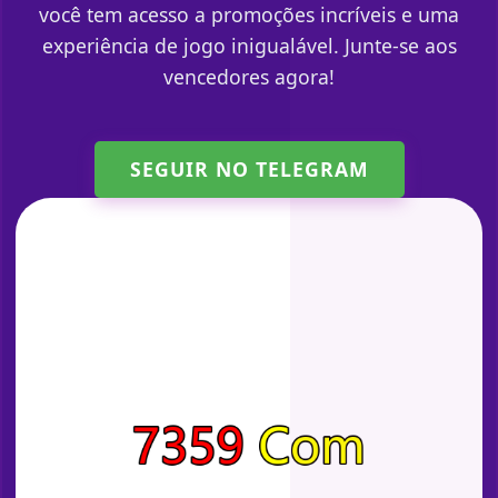
você tem acesso a promoções incríveis e uma
experiência de jogo inigualável. Junte-se aos
vencedores agora!
SEGUIR NO TELEGRAM