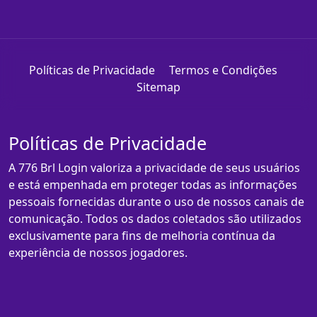
Políticas de Privacidade
Termos e Condições
Sitemap
Políticas de Privacidade
A 776 Brl Login valoriza a privacidade de seus usuários
e está empenhada em proteger todas as informações
pessoais fornecidas durante o uso de nossos canais de
comunicação. Todos os dados coletados são utilizados
exclusivamente para fins de melhoria contínua da
experiência de nossos jogadores.