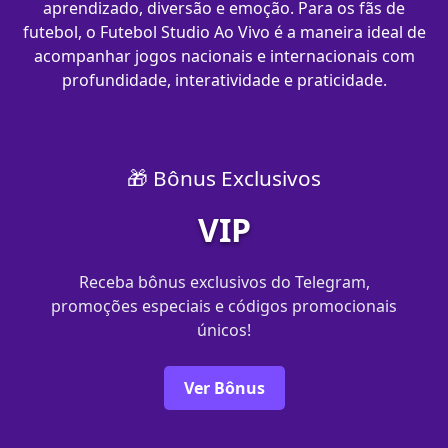
aprendizado, diversão e emoção. Para os fãs de
futebol, o Futebol Studio Ao Vivo é a maneira ideal de
acompanhar jogos nacionais e internacionais com
profundidade, interatividade e praticidade.
🎁 Bônus Exclusivos
VIP
Receba bônus exclusivos do Telegram,
promoções especiais e códigos promocionais
únicos!
Ver Bônus