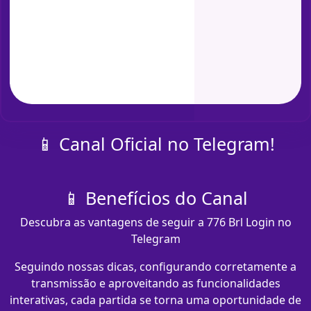
📱 Canal Oficial no Telegram!
📱 Benefícios do Canal
Descubra as vantagens de seguir a 776 Brl Login no
Telegram
Seguindo nossas dicas, configurando corretamente a
transmissão e aproveitando as funcionalidades
interativas, cada partida se torna uma oportunidade de