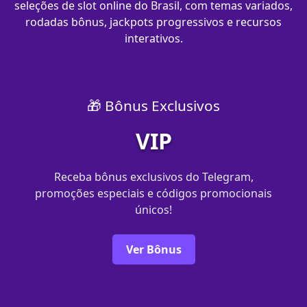
seleções de slot online do Brasil, com temas variados,
rodadas bônus, jackpots progressivos e recursos
interativos.
🎁 Bônus Exclusivos
VIP
Receba bônus exclusivos do Telegram,
promoções especiais e códigos promocionais
únicos!
Ver Bônus