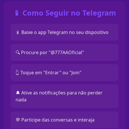
📱 Como Seguir no Telegram
📱 Baixe o app Telegram no seu dispositivo
🔍 Procure por "@777AAOficial"
👆 Toque em "Entrar" ou "Join"
🔔 Ative as notificações para não perder
nada
💬 Participe das conversas e interaja