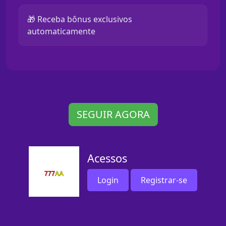
🎁 Receba bônus exclusivos
automaticamente
SEGUIR AGORA
Acessos
Login
Registrar-se