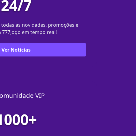
24/7
e todas as novidades, promoções e
a 777Jogo em tempo real!
Ver Notícias
Comunidade VIP
1000+