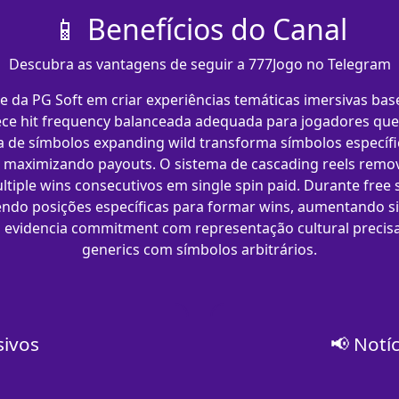
📱 Benefícios do Canal
Descubra as vantagens de seguir a 777Jogo no Telegram
 da PG Soft em criar experiências temáticas imersivas bas
erece hit frequency balanceada adequada para jogadores q
de símbolos expanding wild transforma símbolos específic
 maximizando payouts. O sistema de cascading reels remo
ltiple wins consecutivos em single spin paid. Durante free 
do posições específicas para formar wins, aumentando sign
ca evidencia commitment com representação cultural precisa, 
generics com símbolos arbitrários.
sivos
📢 Notí