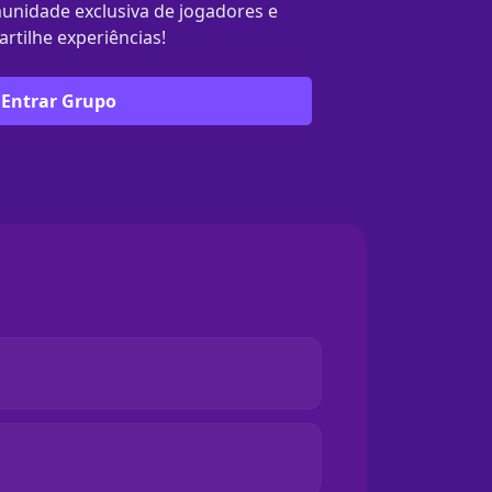
unidade exclusiva de jogadores e
rtilhe experiências!
Entrar Grupo