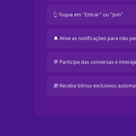
👆 Toque em "Entrar" ou "Join"
🔔 Ative as notificações para não p
💬 Participe das conversas e interaj
🎁 Receba bônus exclusivos autom