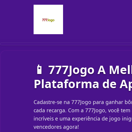
📱 777Jogo A Me
Plataforma de A
Cadastre-se na 777Jogo para ganhar bô
cada recarga. Com a 777Jogo, você tem
incríveis e uma experiência de jogo inig
vencedores agora!