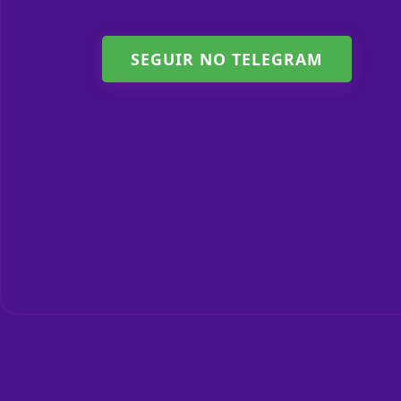
SEGUIR NO TELEGRAM