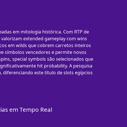
eadas em mitologia histórica. Com RTP de
ue valorizam extended gameplay com wins
os em wilds que cobrem carretos inteiros
ve símbolos vencedores e permite novos
spins, special symbols são selecionados que
ificativamente hit probability. A pesquisa
diferenciando este título de slots egípcios
cias em Tempo Real