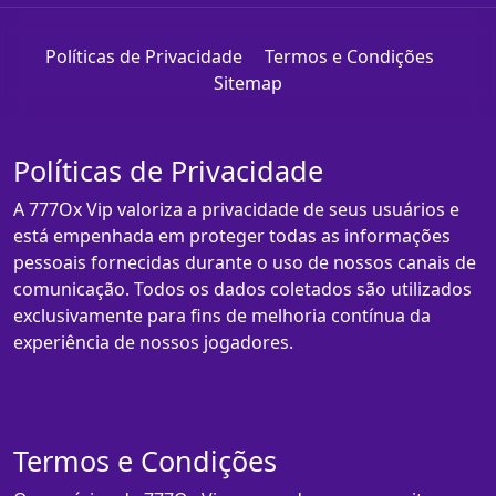
Políticas de Privacidade
Termos e Condições
Sitemap
Políticas de Privacidade
A 777Ox Vip valoriza a privacidade de seus usuários e
está empenhada em proteger todas as informações
pessoais fornecidas durante o uso de nossos canais de
comunicação. Todos os dados coletados são utilizados
exclusivamente para fins de melhoria contínua da
experiência de nossos jogadores.
Termos e Condições