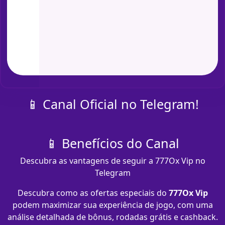
📱 Canal Oficial no Telegram!
📱 Benefícios do Canal
Descubra as vantagens de seguir a 777Ox Vip no
Telegram
Descubra como as ofertas especiais do
777Ox Vip
podem maximizar sua experiência de jogo, com uma
análise detalhada de bônus, rodadas grátis e cashback.