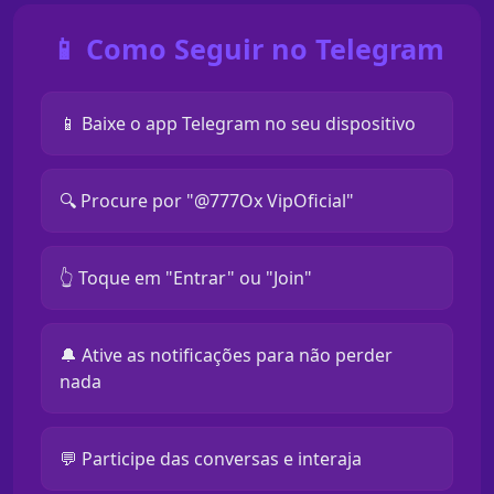
📱 Como Seguir no Telegram
📱 Baixe o app Telegram no seu dispositivo
🔍 Procure por "@777Ox VipOficial"
👆 Toque em "Entrar" ou "Join"
🔔 Ative as notificações para não perder
nada
💬 Participe das conversas e interaja