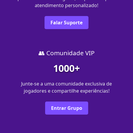
atendimento personalizado!
Falar Suporte
👥 Comunidade VIP
1000+
Junte-se a uma comunidade exclusiva de
jogadores e compartilhe experiências!
Entrar Grupo