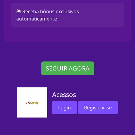
🎁 Receba bônus exclusivos
automaticamente
SEGUIR AGORA
Acessos
Login
Registrar-se