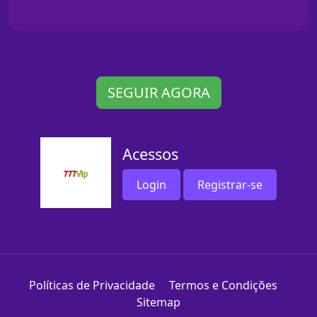
SEGUIR AGORA
Acessos
Login
Registrar-se
Políticas de Privacidade
Termos e Condições
Sitemap