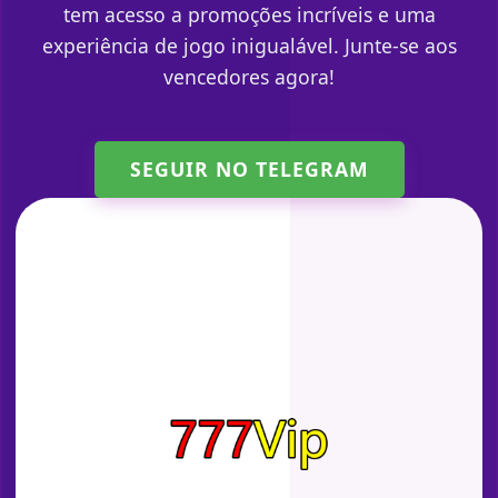
tem acesso a promoções incríveis e uma
experiência de jogo inigualável. Junte-se aos
vencedores agora!
SEGUIR NO TELEGRAM