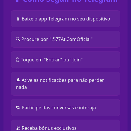
📱 Baixe o app Telegram no seu dispositivo
🔍 Procure por "@77At.ComOficial"
👆 Toque em "Entrar" ou "Join"
🔔 Ative as notificações para não perder
nada
💬 Participe das conversas e interaja
🎁 Receba bônus exclusivos