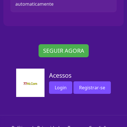
automaticamente
SEGUIR AGORA
Acessos
Login
Registrar-se