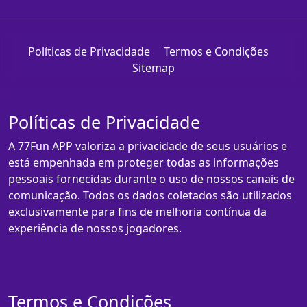
Políticas de Privacidade
Termos e Condições
Sitemap
Políticas de Privacidade
A 77Fun APP valoriza a privacidade de seus usuários e
está empenhada em proteger todas as informações
pessoais fornecidas durante o uso de nossos canais de
comunicação. Todos os dados coletados são utilizados
exclusivamente para fins de melhoria contínua da
experiência de nossos jogadores.
Termos e Condições