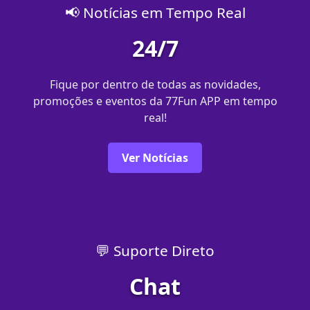
📢 Notícias em Tempo Real
24/7
Fique por dentro de todas as novidades,
promoções e eventos da 77Fun APP em tempo
real!
Ver Notícias
💬 Suporte Direto
Chat