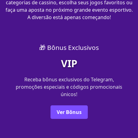
categorias de cassino, escolha seus jogos favoritos ou
faça uma aposta no próximo grande evento esportivo.
A diversão está apenas começando!
🎁 Bônus Exclusivos
VIP
Receba bônus exclusivos do Telegram,
promoções especiais e códigos promocionais
únicos!
Ver Bônus