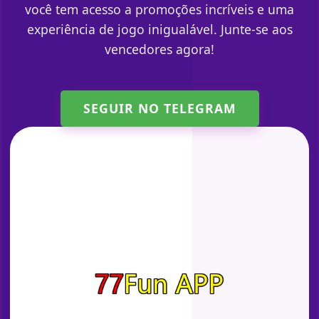
você tem acesso a promoções incríveis e uma
experiência de jogo inigualável. Junte-se aos
vencedores agora!
SEGUIR NO TELEGRAM