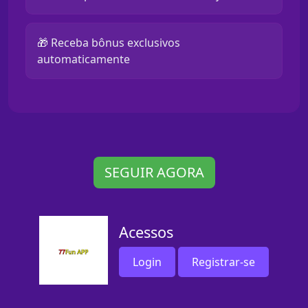
🎁 Receba bônus exclusivos
automaticamente
SEGUIR AGORA
Acessos
Login
Registrar-se