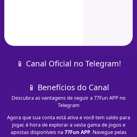
📱 Canal Oficial no Telegram!
📱 Benefícios do Canal
Descubra as vantagens de seguir a 77Fun APP no
Telegram
Agora que sua conta está ativa e você tem saldo para
jogar, é hora de explorar a vasta gama de jogos e
apostas disponíveis na
77Fun APP
. Navegue pelas