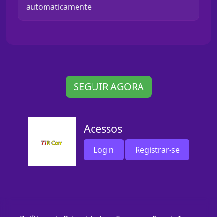
automaticamente
SEGUIR AGORA
Acessos
Login
Registrar-se