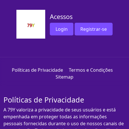
Acessos
Login
Registrar-se
Políticas de Privacidade
Termos e Condições
Sitemap
Políticas de Privacidade
A 79Y valoriza a privacidade de seus usuários e está
empenhada em proteger todas as informações
pessoais fornecidas durante o uso de nossos canais de