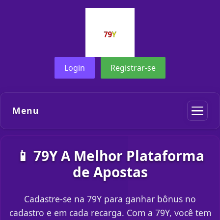
Login
Registrar-se
Menu
📱 79Y A Melhor Plataforma
de Apostas
Cadastre-se na 79Y para ganhar bônus no
cadastro e em cada recarga. Com a 79Y, você tem