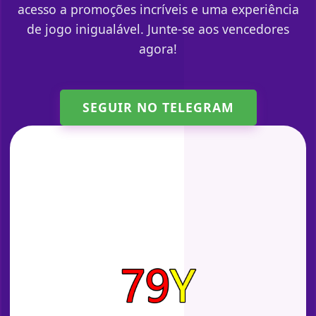
acesso a promoções incríveis e uma experiência
de jogo inigualável. Junte-se aos vencedores
agora!
SEGUIR NO TELEGRAM