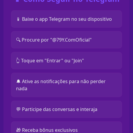
📱 Baixe o app Telegram no seu dispositivo
🔍 Procure por "@79Y.ComOficial"
👆 Toque em "Entrar" ou "Join"
🔔 Ative as notificações para não perder
nada
💬 Participe das conversas e interaja
🎁 Receba bônus exclusivos