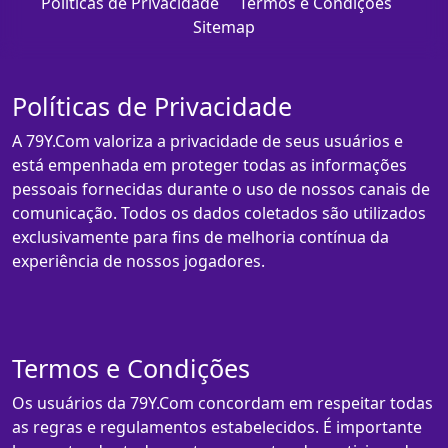
Políticas de Privacidade
Termos e Condições
Sitemap
Políticas de Privacidade
A 79Y.Com valoriza a privacidade de seus usuários e
está empenhada em proteger todas as informações
pessoais fornecidas durante o uso de nossos canais de
comunicação. Todos os dados coletados são utilizados
exclusivamente para fins de melhoria contínua da
experiência de nossos jogadores.
Termos e Condições
Os usuários da 79Y.Com concordam em respeitar todas
as regras e regulamentos estabelecidos. É importante